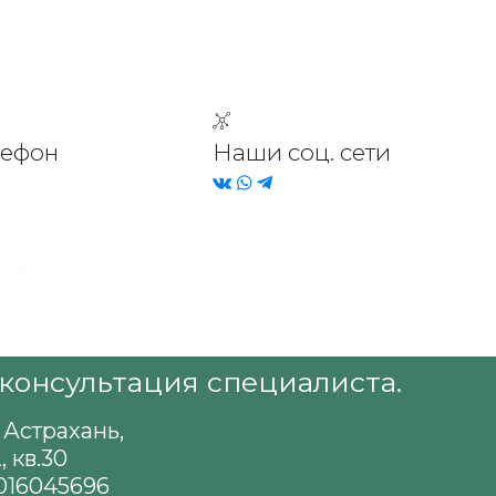
лефон
Наши соц. сети
 47-23-23
47-33-33
 556-11-41
консультация специалиста.
 Астрахань,
, кв.30
016045696